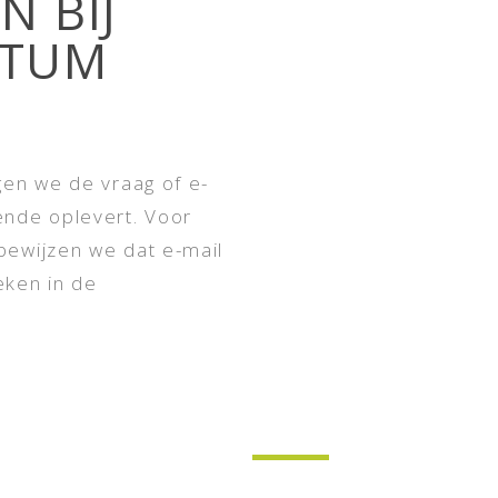
N BIJ
TUM
gen we de vraag of e-
ende oplevert. Voor
bewijzen we dat e-mail
eken in de