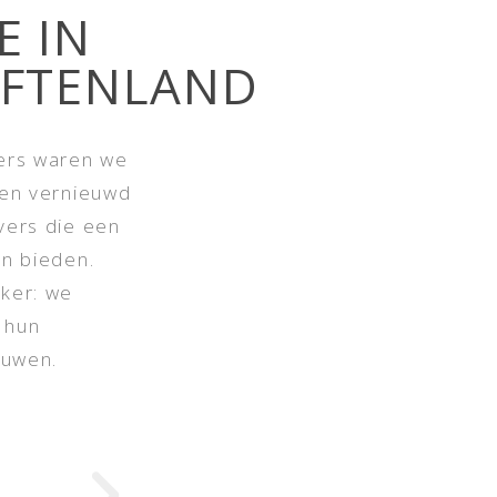
E IN
IFTENLAND
hers waren we
een vernieuwd
vers die een
en bieden.
jker: we
t hun
euwen.