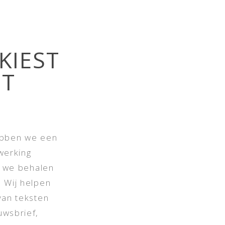
KIEST
NT
ebben we een
werking
n we behalen
 Wij helpen
van teksten
uwsbrief,