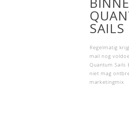
BINNE
QUAN
SAILS
Regelmatig krij
mail nog voldo
Quantum Sails 
niet mag ontbr
marketingmix.