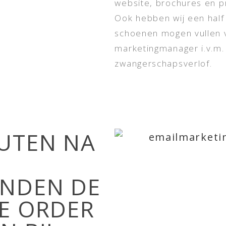
website, brochures en p
Ook hebben wij een half
schoenen mogen vullen 
marketingmanager i.v.m.
zwangerschapsverlof.
UTEN NA
ENDEN DE
E ORDER