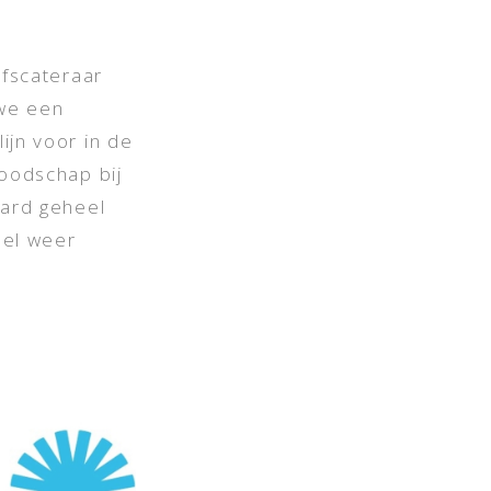
jfscateraar
we een
ijn voor in de
boodschap bij
aard geheel
nel weer