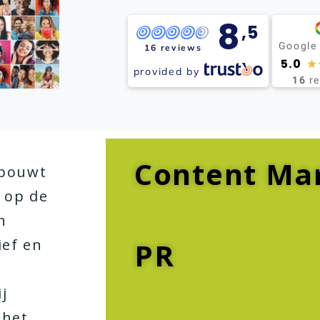
8
,5
Google
16 reviews
5.0
provided by
16
r
Content Ma
 bouwt
 op de
n
ief en
PR
,
j
 het